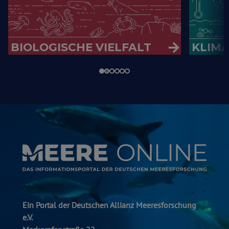
BIOLOGISCHE VIELFALT
KLIM
Ein Portal der Deutschen Allianz Meeresforschung
e.V.