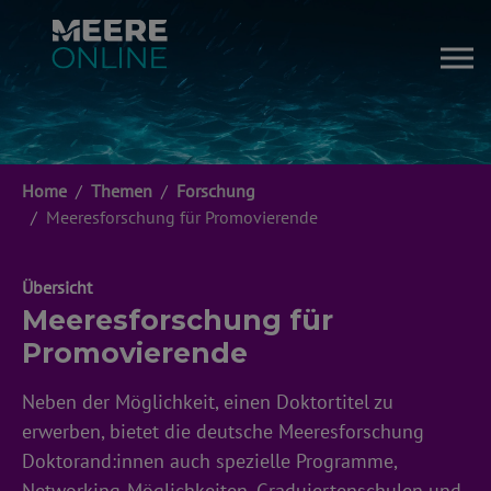
Zum Hauptinhalt springen
Sie sind hier:
Home
Themen
Forschung
Meeresforschung für Promovierende
Übersicht
Meeresforschung für
Promovierende
Neben der Möglichkeit, einen Doktortitel zu
erwerben, bietet die deutsche Meeresforschung
Doktorand:innen auch spezielle Programme,
Networking-Möglichkeiten, Graduiertenschulen und