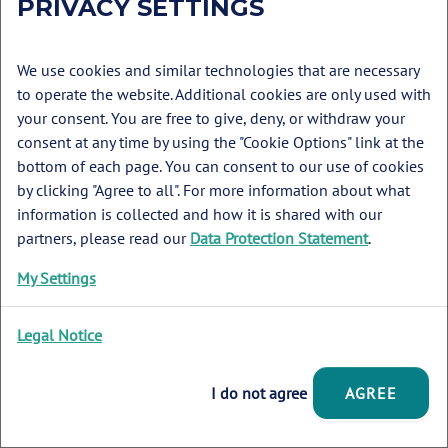
PRIVACY SETTINGS
sie Themen rund um die Küsten, Meere und Ozeane
anschaulich im Unterricht vermitteln können.
Studierende profitieren von modernen, interdisziplinären
We use cookies and similar technologies that are necessary
Studiengängen, die naturwissenschaftliche Grundlagen mit
to operate the website. Additional cookies are only used with
aktuellen Methoden der Meeresforschung verbinden. So
your consent. You are free to give, deny, or withdraw your
gibt es Angebote, die eine forschungsnahe Ausbildung in
consent at any time by using the "Cookie Options" link at the
(marinen) Umweltwissenschaften bieten und Studierenden
bottom of each page. You can consent to our use of cookies
ermöglichen, praktische Erfahrungen zu sammeln und mit
by clicking "Agree to all". For more information about what
moderner Technik zu arbeiten. Doktorand:innen finden
information is collected and how it is shared with our
ausgezeichnete Bedingungen vor, etwa durch
partners, please read our
Data Protection Statement
.
Graduiertenschulen und vielfältige Programme, die sie
My Settings
gezielt fördern und auf eine Karriere in Wissenschaft,
Wirtschaft oder Verwaltung vorbereiten. Viele Institute
binden junge Forschende aktiv in internationale Projekte
Legal Notice
ein und fördern den Austausch mit Partnern weltweit. Sie
setzen dabei auf Teamarbeit, Mentoring und die
I do not agree
AGREE
Vermittlung von Schlüsselkompetenzen wie
Kommunikation und Projektmanagement.