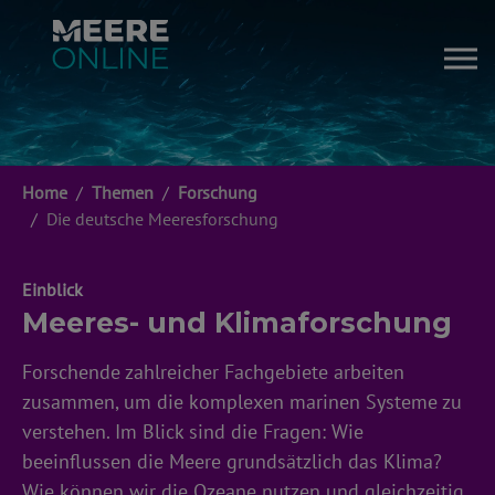
Zum Hauptinhalt springen
Sie sind hier:
Home
Themen
Forschung
Die deutsche Meeresforschung
Einblick
Meeres- und Klimaforschung
Forschende zahlreicher Fachgebiete arbeiten
zusammen, um die komplexen marinen Systeme zu
verstehen. Im Blick sind die Fragen: Wie
beeinflussen die Meere grundsätzlich das Klima?
Wie können wir die Ozeane nutzen und gleichzeitig