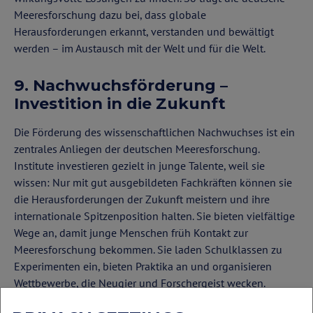
Meeresforschung dazu bei, dass globale
Herausforderungen erkannt, verstanden und bewältigt
werden – im Austausch mit der Welt und für die Welt.
9. Nachwuchsförderung –
Investition in die Zukunft
Die Förderung des wissenschaftlichen Nachwuchses ist ein
zentrales Anliegen der deutschen Meeresforschung.
Institute investieren gezielt in junge Talente, weil sie
wissen: Nur mit gut ausgebildeten Fachkräften können sie
die Herausforderungen der Zukunft meistern und ihre
internationale Spitzenposition halten. Sie bieten vielfältige
Wege an, damit junge Menschen früh Kontakt zur
Meeresforschung bekommen. Sie laden Schulklassen zu
Experimenten ein, bieten Praktika an und organisieren
Wettbewerbe, die Neugier und Forschergeist wecken.
Lehrkräfte erhalten Fortbildungen sowie Materialien, damit